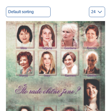
Ovdje su sve kategorije kojima knjige na web katalogu mogu biti
označene. Svaka kategorija je jedna od “oznaka” kojom se filtrira
način pretrage u svrhu jednostavnijeg pronalaženja naslova. Klikni
na jednu od oznaka kako bi provjerio što se nalazi u pojedinoj
kategoriji.
poništi filtere
Časopisi